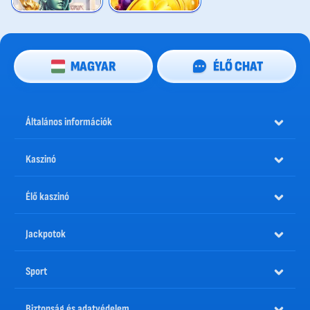
MAGYAR
ÉLŐ CHAT
Általános információk
Kaszinó
Élő kaszinó
Jackpotok
Sport
Biztonság és adatvédelem