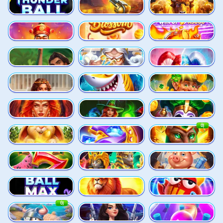
Thunder Ball
Bandidos Bang!
Buffalo Force
Wealth of the East
Sugar Blossom
Rapid Wild
Legacy of Lost Gold
Cash of Gods
Joker Jam
Roman Fortune
It's Shark Time 2
Patrick's Treasure Pots
King and Flame
Witches' Book
Joker Winpot
ÚJ
Golden Bunny
Juicy Crystal
Scarab Wheel
Noble Crown
Book of Meow
Piggy Brick Bonanza
Thunder Ball Max
Spirit of Savanna
Slot Crab
ÚJ
Viking Wild
Bandidos Cash
Plinko