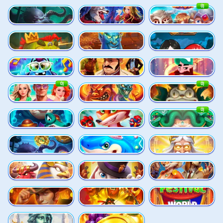
ÚJ
Kraken Bay
Vilk and Little Red
Vikings Wild Cash
Wild Piranha
Genie Respins
Ed's Gun
Disco Wild
Bullet Hole
Bobby Woods
ÚJ
ÚJ
Big Wave Delight
Devils' Treasures
Madshow Circus
ÚJ
Aqua Mafia
Farm Hunt
Wealth of Legends
Kraken Coins
It's Shark Time! Xmas
Zeus Winpot
Cash of Egypt
Rabbit Winpot Deluxe
Tail of Crime
John's Book
Shoot Happens
Pinatas Festival World Cup
Legacy of Liberty
Flame Fruits Frenzy Hold and Win