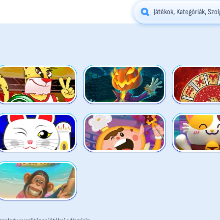
Játékok, Kategóriák, Szol
how Ball
Halloween Groove Bingo
Super Zodiac Bingo
uper Pachinko
Candy Bingo 3D
Pachinko 3D
ogo Dos Bichos Paraia