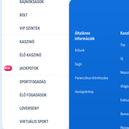
BAJNOKSÁGOK
BOLT
VIP SZINTEK
Általános
Kasz
információk
KASZINÓ
Top
Rólunk
ÉLŐ KASZINÓ
Új
Súgó
JACKPOTOK
NEW
Népsz
Parancsikon létrehozása
SPORTFOGADÁS
Világ
Honlaptérkép
ÉLŐ FOGADÁSOK
Exkluz
LÓVERSENY
Bonus
VIRTUÁLIS SPORT
Mega