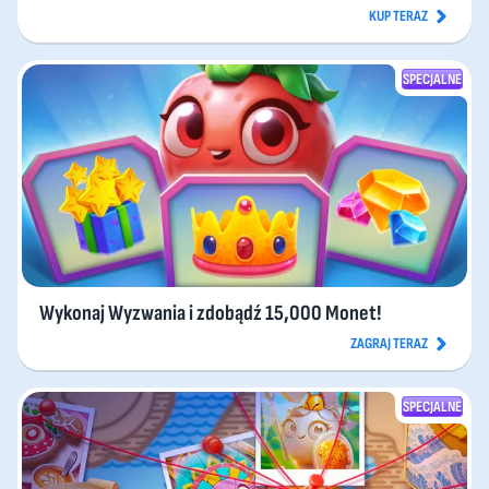
KUP TERAZ
SPECJALNE
Wykonaj Wyzwania i zdobądź 15,000 Monet!
ZAGRAJ TERAZ
SPECJALNE