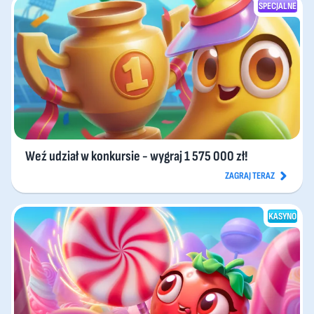
SPECJALNE
Weź udział w konkursie - wygraj 1 575 000 zł!
ZAGRAJ TERAZ
KASYNO