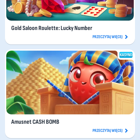
Gold Saloon Roulette: Lucky Number
PRZECZYTAJ WIĘCEJ
KASYNO
Amusnet CASH BOMB
PRZECZYTAJ WIĘCEJ