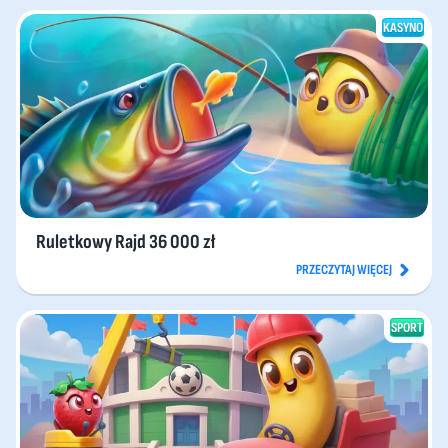
KASYNO
Ruletkowy Rajd 36 000 zł
PRZECZYTAJ WIĘCEJ
SPORT