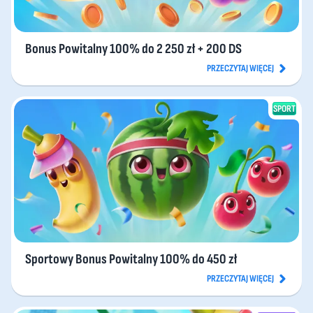
Bonus Powitalny 100% do 2 250 zł + 200 DS
PRZECZYTAJ WIĘCEJ
SPORT
Sportowy Bonus Powitalny 100% do 450 zł
PRZECZYTAJ WIĘCEJ