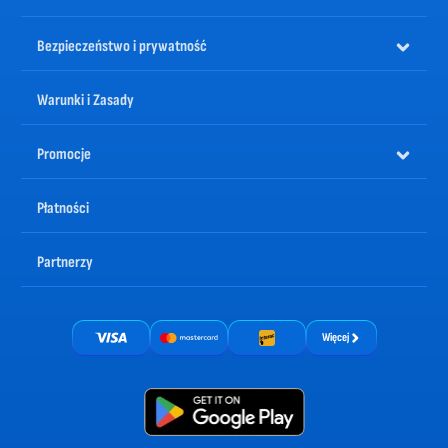
Bezpieczeństwo i prywatność
Warunki i Zasady
Promocje
Płatności
Partnerzy
Więcej