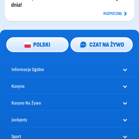
dnia!
ROZPOCZNIJ
POLSKI
CZAT NA ŻYWO
Informacje Ogólne
Kasyno
Kasyno Na Żywo
Jackpoty
Sport