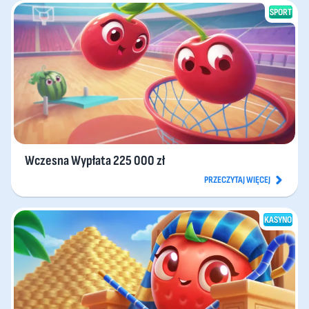
SPORT
Wczesna Wypłata 225 000 zł
PRZECZYTAJ WIĘCEJ
KASYNO