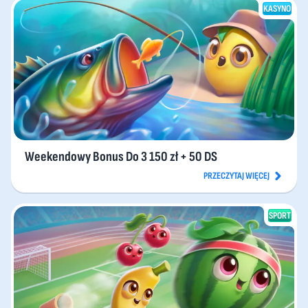
KASYNO
Weekendowy Bonus Do 3 150 zł + 50 DS
PRZECZYTAJ WIĘCEJ
SPORT