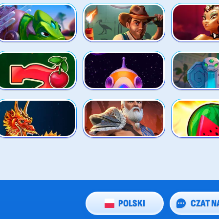
uke World
Curse of Pharaoh
Naughty Girls Cabaret
xpanding Master
Rocket Stars
Legend of Kaan
hinese New Year
Dungeon Immortal Evil
Fruit Super Nova 30
POLSKI
CZAT N