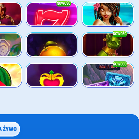
NOWOŚĆ
Massive Luck Bonus Buy
Fruit Burst
NOWOŚĆ
Juicy Gems Bonus Buy
Sold It Bonus Buy
NOWOŚĆ
Rich Reels
Northern Temple Bonus Buy
A ŻYWO