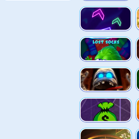
Lucky Crumbling
B
E.T. Lost Socks
T
Legend of Ra
I
Scratch Match
F
American Roulette 3D
G