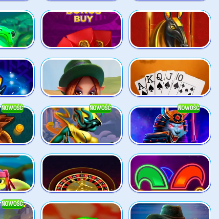
onus Buy
Budai Reels Bonus Buy
Egypt Gods
Patrick's Magic Field
Texas Holdem Bonus
NOWOŚĆ
NOWOŚĆ
NOWOŚĆ
uy
Blessed Flame
Wolf Hiding Bonus Buy
European Roulette
Exploding Fruits
NOWOŚĆ
Lucky Card
Indiana's Quest