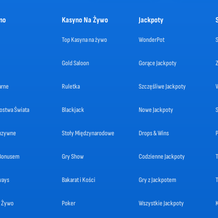
no
Kasyno Na Żywo
Jackpoty
Top Kasyna na żywo
WonderPot
Gold Saloon
Gorące Jackpoty
arne
Ruletka
Szczęśliwe Jackpoty
ostwa Świata
Blackjack
Nowe Jackpoty
S
uzywne
Stoły Międzynarodowe
Drops & Wins
P
 Bonusem
Gry Show
Codzienne Jackpoty
T
ways
Bakarat i Kości
Gry z Jackpotem
T
a Żywo
Poker
Wszystkie Jackpoty