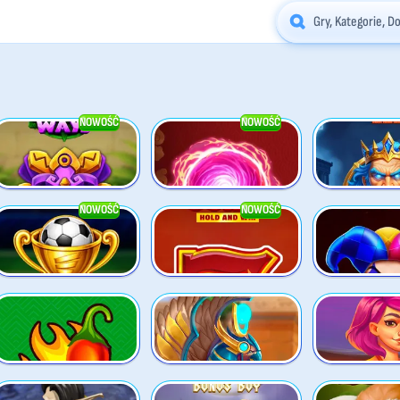
Gry, Kategorie, 
NOWOŚĆ
NOWOŚĆ
aguar’s Mystic Ways
Lu Fu Vortex
Temple of Thunder 3
NOWOŚĆ
NOWOŚĆ
enalty Shoot Out: Super Spin
Juicy Fruit Coins Hold and Win
Ultra Hot Joker
riple Chili
Rise of Horus
Plingoball
ourier Sweeper
Curse of the Pharaoh Bonus Buy
Animal Quest