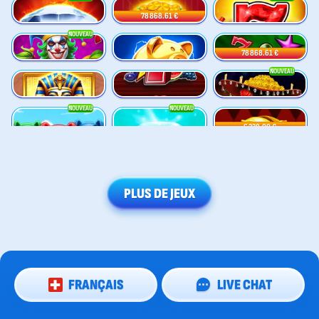
Hotfire Diamonds
Hot Deco Super Pot
Wild Hot 40 Blow Booster
78 868.61 €
NOUVEAU
Fortune Wild
Piggy Party
Burning Hot 6 Reels
78 868.61 €
NOUVEAU
Cleopatra Wilds Hold and Win
40 Super Hot
Mariachi Afortunado
NOUVEAU
NOUVEAU
3 Hero Piggies
Juicy Jewels (Hold and Ladder Riches)
Break the Piggy Bank
6 228.09 €
NOUVEAU
NOUVEAU
Book of the Cleo
XO Paradise
Triple Trick Clover Hold and Win
NOUVEAU
NOUVEAU
PLUS DE JEUX
Coin Bang Bang: Hold & Win
Joker Jane
5 Dazzling Hot
6 228.09 €
FRANÇAIS
LIVE CHAT