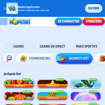
Nomini Application
OUVRIR
Accéder à l'application pour mieux jouer
SE CONNECTER
S'INSCRIRE
CASINO
CASINO EN DIRECT
PARIS SPORTIFS
FOURNISSEURS
JACKPOTS HOT
Jackpots Hot
NOUVEAU
NOUVEAU
NOUVEAU
3 Rail Express Hold & Win
40 Extra Crown Coin Boost
3 Coin Golden Peacock
6 228.09 €
78 868.61 €
NOUVEAU
NOUVEAU
NOUVEAU
3 Pots of Cai Shen
Cocktail Rush Buy Bonus
Voltage Blitz Vortex
78 868.61 €
NOUVEAU
NOUVEAU