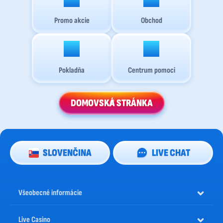
Promo akcie
Obchod
Pokladňa
Centrum pomoci
DOMOVSKÁ STRÁNKA
SLOVENČINA
LIVE CHAT
Všeobecné informácie
Live Casino