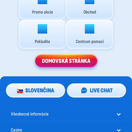
Promo akcie
Obchod
Pokladňa
Centrum pomoci
DOMOVSKÁ STRÁNKA
SLOVENČINA
LIVE CHAT
Všeobecné informácie
Casino