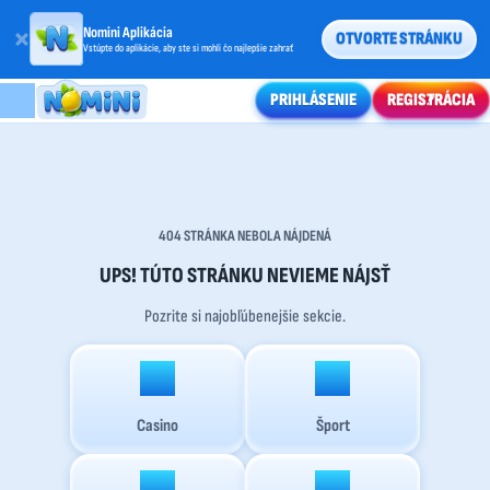
Nomini Aplikácia
OTVORTE STRÁNKU
Vstúpte do aplikácie, aby ste si mohli čo najlepšie zahrať
PRIHLÁSENIE
REGISTRÁCIA
404 STRÁNKA NEBOLA NÁJDENÁ
UPS! TÚTO STRÁNKU NEVIEME NÁJSŤ
Pozrite si najobľúbenejšie sekcie.
Casino
Šport