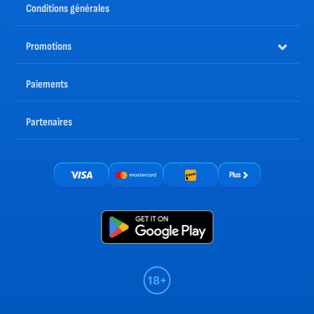
Conditions générales
Promotions
Paiements
Partenaires
Plus