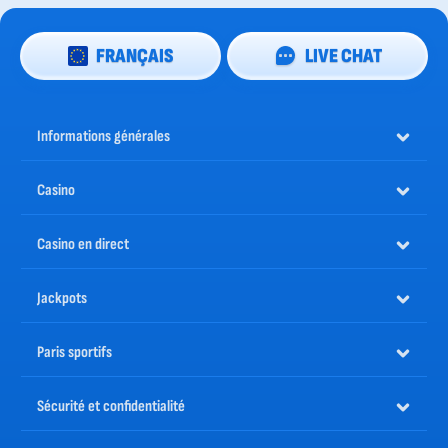
FRANÇAIS
LIVE CHAT
Informations générales
Casino
Casino en direct
Jackpots
Paris sportifs
Sécurité et confidentialité