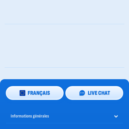
FRANÇAIS
LIVE CHAT
Informations générales