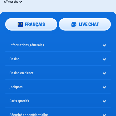
Afficher plus
Les joueurs exploitent-ils les fonctionnalités des jeux? Après tout, certains jeux ont des taux de
paiement plus élevés que d’autres.
Leur aspect est-il attrayant? Le style de pixel des années 80du vidéo poker et des machines à sous n’a
plus de succès.
FRANÇAIS
LIVE CHAT
Les mécanismes du jeu sont-ils un plaisir intellectuel exquis? Les jeux trop simples sont ennuyeux, c’est
vrai.
Nous n’avons aucune idée de ce qui est si spécial dans les jeux de casino populaires. La meilleure
évaluation est donc le secret!
Informations générales
Casino
Casino en direct
Jackpots
Paris sportifs
Sécurité et confidentialité