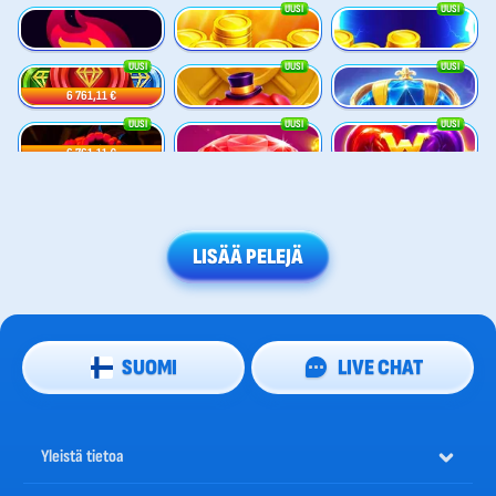
UUSI
UUSI
Fury Balloon
Hot Fortune Hold and Win
Thunder Win Hold and Win
UUSI
UUSI
UUSI
3 Rail Express Hold & Win
Rich Piggy Trio
Royal Strike
6 761,11 €
UUSI
UUSI
UUSI
Double Dragon Gold Hold&Win
Super 7's Boost
Joker Power Spin Hold and Win
6 761,11 €
UUSI
UUSI
UUSI
5 Pyramids of Gold: Hold & Win
Liberty Coins: Hold & Win
15 Totem Stacks: Hold & Win
6 761,11 €
6 761,11 €
6 761,11 €
UUSI
UUSI
UUSI
LISÄÄ PELEJÄ
Football Scratch
Buffalo's Sun 2
Trophy Rush Triple Boost
123 644,25 €
SUOMI
LIVE CHAT
Yleistä tietoa