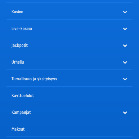
Kasino
Live-kasino
Jackpotit
Urheilu
Turvallisuus ja yksityisyys
Käyttöehdot
Kampanjat
Maksut