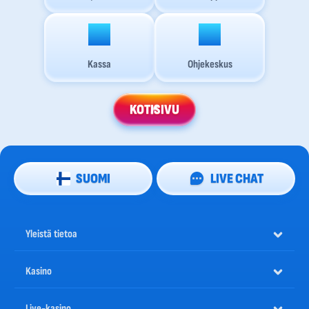
Kassa
Ohjekeskus
KOTISIVU
SUOMI
LIVE CHAT
Yleistä tietoa
Kasino
Live-kasino