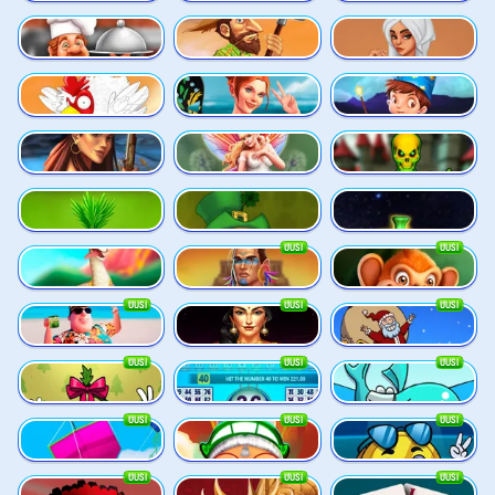
Hungry Chef
Hurricash
Dressing Room
Bingo Tornado
Beach Tennis
Magical Keno
Princess of the Ocean
Bingo Fada da Fortuna
Bingo Halloween
Bingo hortinha
Raspadinha Trevo da Sorte
Raspadinha Halloween
UUSI
UUSI
Bingo Billion Llama
Bingo Tesoro Maya
Banana Boom
UUSI
UUSI
UUSI
Garoto de Ipanema Bingo
Diwali Lights
Jingle Bell Bingo
UUSI
UUSI
UUSI
Cherry Christmas
Mega Bingo
Whales of Fortune
UUSI
UUSI
UUSI
Pipa Crash
Grandma Fortune
Beto Bingo
UUSI
UUSI
UUSI