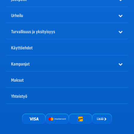
Urheilu
Turvallisuus ja yksityisyys
Käyttöehdot
Kampanjat
Maksut
Yhteistyö
Lisää