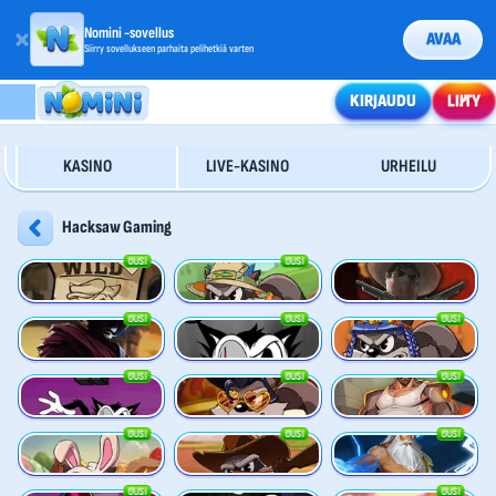
Nomini -sovellus
AVAA
Siirry sovellukseen parhaita pelihetkiä varten
KIRJAUDU
LIITY
KASINO
LIVE-KASINO
URHEILU
Hacksaw Gaming
UUSI
UUSI
Le Bandit
Le Fisherman
Wanted: Dead or a Wild
UUSI
UUSI
UUSI
Duel at Dawn
RIP City
Le Pharaoh
UUSI
UUSI
UUSI
Hot Ross
Le King
Fist of Destruction
UUSI
UUSI
UUSI
Le Bunny
Le Cowboy
Ze Zeus
UUSI
UUSI