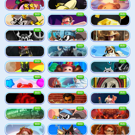
Danny Dollar
FRKN Bananas
Xmas Drop
UUSI
UUSI
UUSI
Le Zeus
Miami Mayhem
The Luxe
UUSI
UUSI
SixSixSix
Le Viking
2 Wild 2 Die
UUSI
UUSI
Hand of Anubis
Stormforged
Zeus Ze Zecond
UUSI
UUSI
Spinman
Dork Unit
Pray For Six
UUSI
UUSI
UUSI
Power Pops
Eternal Duel
Book Of Time
UUSI
UUSI
UUSI
Death Becomes You
The Jack & Rose
The Crime File
UUSI
UUSI
UUSI
Nitro Nights
Le Hooligan
Darkside Prairie: Magical Beast
UUSI
UUSI
UUSI
Rise of Fortuna
3 Cursed Chests: Hold & Win
Gearlab Genius