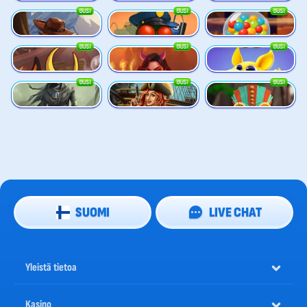
UUSI
UUSI
UUSI
Great Game Rockies
Buzz Patrol
Gobstopper Grind
UUSI
UUSI
UUSI
Red Rascal
Demon Queen
Magic Piggy OG
UUSI
UUSI
UUSI
Sand and Ashes
Bonnie's Buccaneers
Tikitopia BoosterBelt
SUOMI
LIVE CHAT
Yleistä tietoa
Kasino