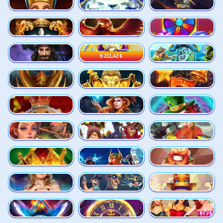
Mega Pyramid
Multiplier Riches
Ninja Ways
Regal Beasts
Phoenix Fire Power Reels
Mystery Reels
Pirates' Plenty Battle for Gold
RA's Legend
Pirates' Plenty
6 211,42 €
Reel Keeper
Path of Destiny
Mystery Reels Megaways
Reel King Mega
Sylvan Spirits
The Wild Hatter
Robin Hood's Wild Forest
The Greatest Train Robbery
Thor's Lightning
Regal Streak
Thor's Vengeance
Treasure Mine
Trillionaire
Vault Cracker
Totem Lightning
Vault of Anubis
Wild O'Clock
Wild Wild Chest