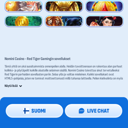
Zeus Lightning Power Reels
Yucatan's Mystery
Wings of Ra
Well of Wishes
Wild Cats Multiline
Snow Wild and the 7 Features
Nomini Casino - Red Tiger Gamingin sovellukset
Tämä yhtiö on yksi suosituimmista onnenpelien alalla. Heidän tavoitteenaan on rakentaa alan parhaat
kolikko- ja pöytäpelit kaikille alustoille selaimen sisällä. Nomini Casino toivottaa sinut tervetulleeksi
Red Tigerin parhaiden sovellusten pariin. Selaa ylös ja valitse mieleinen. Kaikki sovellukset ovat
HTML5-pohjaisia, joten ne tomivat moitteettomasti millä tahansa laitteella. Pelien kielivalinta on myös
mainio ominaisuus. Löydät varmastikin peleistä itsellesi ymmärrettävän kielen!
Näytä lisää
Lucky Halloween on tunnelmaltaan uniikki kolikkopeli. Violetit hatut, muumiokissat, lepakkomuffinsit,
moottoripyörät ja taikajuomat ovat arvokkaita kuvioita. Voit myös muodostaa voittavia yhdistelmiä
pelikorteista: A, K, Q, J, 10. Hymyilevät kurpitsat ovat wildeja. Peruspelissä voit hyötyä satunnaisista
voittokertoimista. Suuri karkkeja täynnä oleva pata on scatter-kuvio, joka laukaisee satunnaisen
määrän vapaakierroksia. Linnan kuvat taas laukaisevat Full Moon -bonuksen.
SUOMI
LIVE CHAT
Wild Wild Chest on lännen teemalla varustettu kolikkopeli, jossa riittää erikoisominaisuuksia. Saappaat,
hatut, pistoolit, hanskat ja lassot ovat pelin voittokuvioita. Sheriffin merkit käynnistävät
vapaakierroksia, joilla mukana on kolmenlaisia wild-kuvioita kauniiden leidien muodossa. Kokeile peliä
Nominilla ja voita isosti!