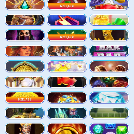
Ancients' Blessing
Win Escalator
Mega Rise
6 211,42 €
War Of Gods
Cash Volt
Rainbow Jackpots
10,001 Nights
777 Strike
Betty, Boris and Boo
6 211,42 €
Bounty Raid
5 Families
Cash Ultimate
Aztec Spins
Cinderella's Ball
Agent Royale
Atlantis
Dice Dice Dice
Dragon's Fire
Dragon's Luck
Dynamite Riches
Gems Gone Wild Power Reels
6 211,42 €
Gonzo's Quest Megaways
Hoard of Poseidon
Golden Leprechaun Megaways
Golden Tsar
Dragon's Luck Megaways
Gems Gone Wild