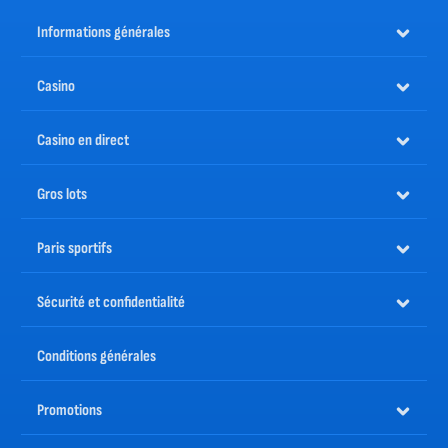
Informations générales
Casino
Casino en direct
Gros lots
Paris sportifs
Sécurité et confidentialité
Conditions générales
Promotions