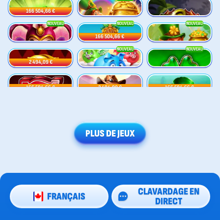
Porko Collect Super Pot
Leprechaun’s Gold Streak
Wild 27
166 504,66 €
NOUVEAU
NOUVEAU
NOUVEAU
Joker's Bar
Cocktail Rush Buy Bonus
Lucky Clover
166 504,66 €
NOUVEAU
NOUVEAU
Break the Piggy Bank
Olympigs
20 Burning Hot Cash Heat
2 494,09 €
5 Dazzling Hot
Coin Bang Bang: Hold & Win
Clover Islands
166 504,66 €
2 494,09 €
166 504,66 €
NOUVEAU
NOUVEAU
3 Coin Golden Peacock
Nitro 100
Crimson Crown
NOUVEAU
PLUS DE JEUX
Serpent Gold: Hold & Win
Beaver Stacks
27 Eternal Hot
2 494,09 €
166 504,66 €
CLAVARDAGE EN
FRANÇAIS
DIRECT