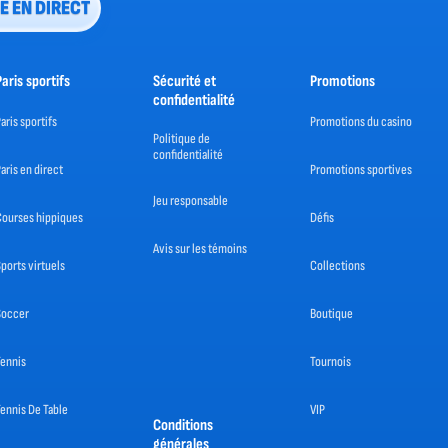
 EN DIRECT
Paris sportifs
Sécurité et
Promotions
confidentialité
aris sportifs
Promotions du casino
Politique de
confidentialité
aris en direct
Promotions sportives
Jeu responsable
ourses hippiques
Défis
Avis sur les témoins
ports virtuels
Collections
Soccer
Boutique
ennis
Tournois
ennis De Table
VIP
Conditions
générales