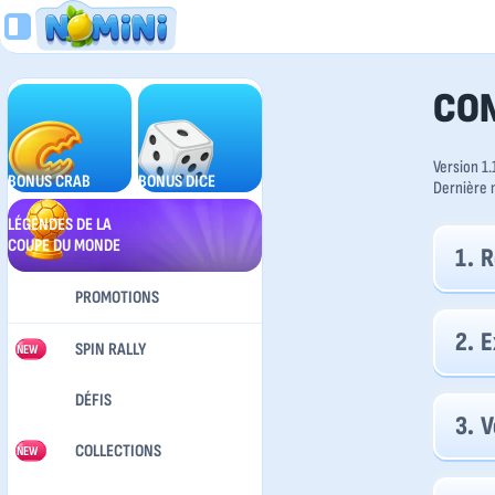
CON
Version 1.
BONUS CRAB
BONUS DICE
Dernière m
LÉGENDES DE LA
COUPE DU MONDE
R
PROMOTIONS
E
SPIN RALLY
NEW
DÉFIS
V
COLLECTIONS
NEW