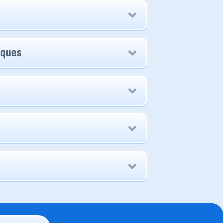
iques