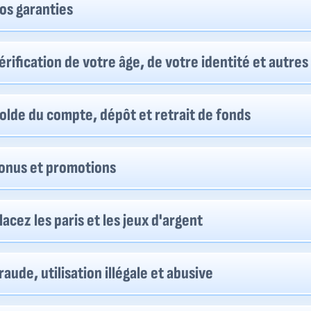
os garanties
érification de votre âge, de votre identité et autres
olde du compte, dépôt et retrait de fonds
onus et promotions
lacez les paris et les jeux d'argent
raude, utilisation illégale et abusive