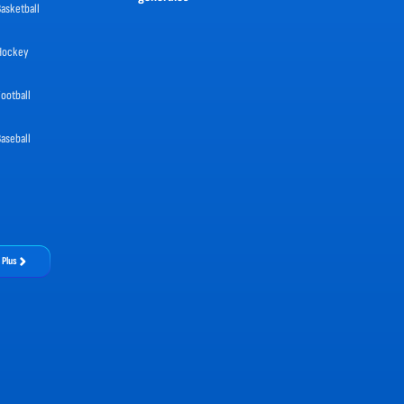
asketball
Hockey
ootball
aseball
Plus