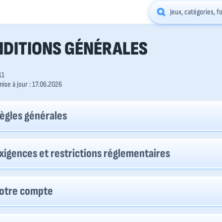
Jeux, catégories, f
DITIONS GÉNÉRALES
11
ise à jour : 17.06.2026
ègles générales
xigences et restrictions réglementaires
otre compte