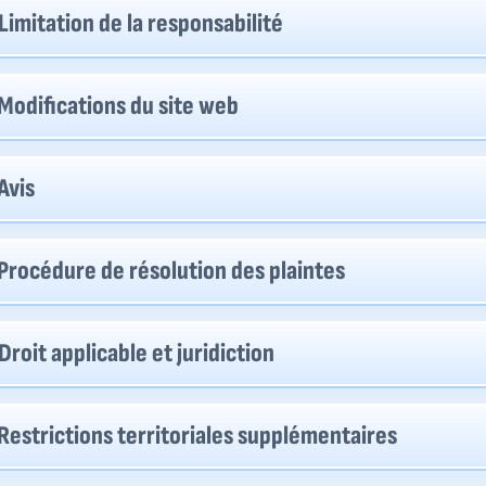
Limitation de la responsabilité
Modifications du site web
Avis
Procédure de résolution des plaintes
Droit applicable et juridiction
Restrictions territoriales supplémentaires