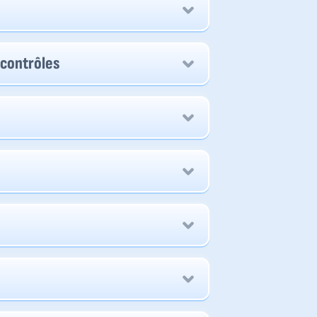
 contrôles