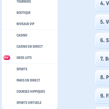
TOURNOIS
V
BOUTIQUE
V
NIVEAUX VIP
CASINO
S
CASINO EN DIRECT
B
GROS LOTS
NEW
SPORTS
P
PARIS EN DIRECT
COURSES HIPPIQUES
F
SPORTS VIRTUELS