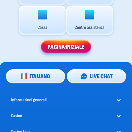
Cassa
Centro assistenza
PAGINA INIZIALE
ITALIANO
LIVE CHAT
Informazioni generali
Casinò
Casinò Live