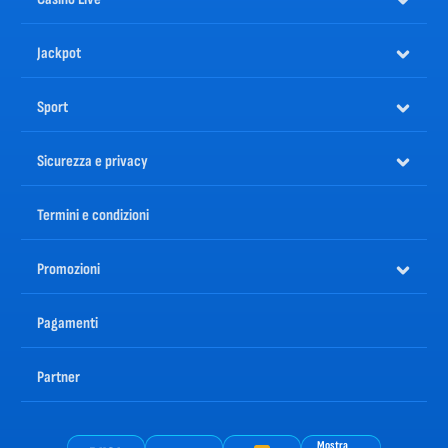
Jackpot
Sport
Sicurezza e privacy
Termini e condizioni
Promozioni
Pagamenti
Partner
Mostra