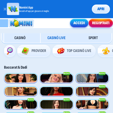
Nomini App
APRI
Accedi all'app per giocare al meglio
ACCEDI
REGISTRATI
CASINÒ
CASINÒ LIVE
SPORT
PROVIDER
TOP CASINÒ LIVE
Baccarat & Dadi
NUOVO
NUOVO
Tao Yuan Baccarat 8
Gold Saloon Baccarat
Sexy Hall Baccarat 1
NUOVO
Tao Yuan Baccarat 7
Speed Baccarat
Gravity Sic Bo
NUOVO
NUOVO
NUOVO
VIP NC Baccarat
Diamond Hall Baccarat 3
Foxy Baccarat 01