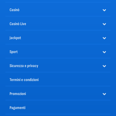
Casinò
Casinò Live
Jackpot
Sport
Sicurezza e privacy
Termini e condizioni
Promozioni
Pagamenti