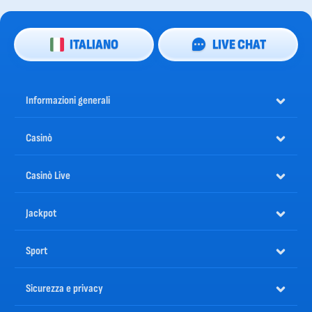
ITALIANO
LIVE CHAT
Informazioni generali
Casinò
Casinò Live
Jackpot
Sport
Sicurezza e privacy