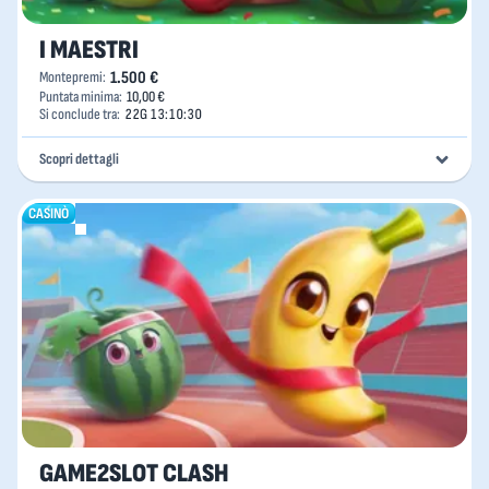
I MAESTRI
1.500 €
Montepremi:
Puntata minima:
10,00 €
Si conclude tra:
22G 13:10:30
Scopri dettagli
CASINÒ
GAME2SLOT CLASH