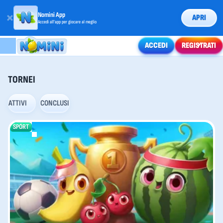
Nomini App
APRI
Accedi all'app per giocare al meglio
ACCEDI
REGISTRATI
TORNEI
ATTIVI
CONCLUSI
SPORT