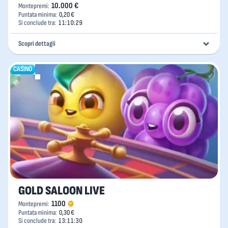
10.000 €
Montepremi:
Puntata minima:
0,20 €
Si conclude tra:
11:10:29
Scopri dettagli
CASINÒ
GOLD SALOON LIVE
1100
Montepremi:
Puntata minima:
0,30 €
Si conclude tra:
13:11:30