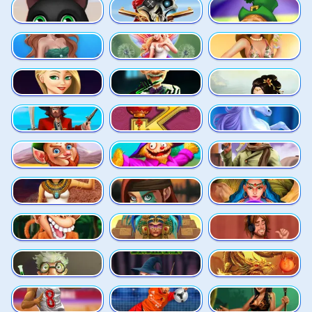
Cutey Cats
Caves n Treasures
Bingo trevo de sorte
Ocean Richies
Magic Forest
Cruise of Fortune
Vegas Baby
Crazy Lab
China Charms
Pirates of Fortune
Lucky K
Crystal Unicorn
Enchanted Cash
Wild Fruit
Lost Saga
Torch of Fire
Viking Madness
Madame Fortune
Banana Keno
Hidden Kingdom
Feel The Music
Bingo Cientista Doidao
Bingo bruxaria
Dragon Rising
Basketball Pro
Football Pro
Jungle Keno