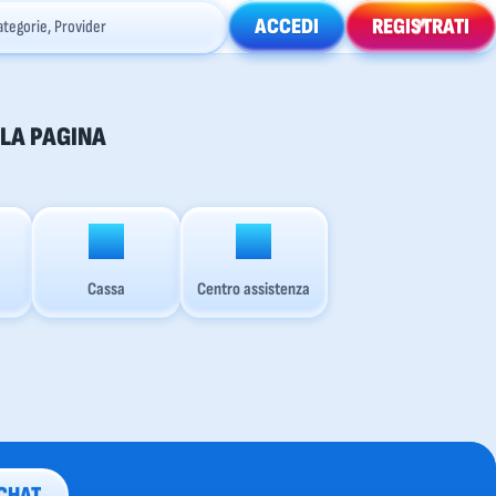
ACCEDI
REGISTRATI
ategorie, Provider
 LA PAGINA
Cassa
Centro assistenza
 CHAT