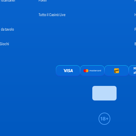
 istantanei
Poker
P
Tutto il Casinò Live
 da tavolo
F
 Giochi
B
M
al