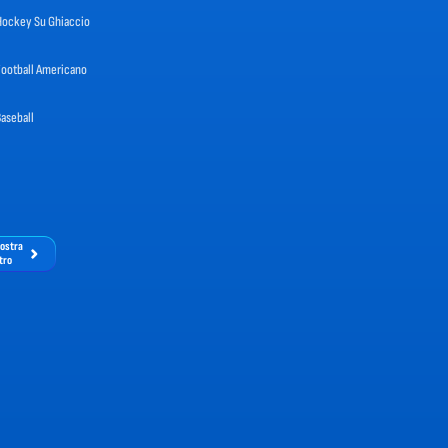
Hockey Su Ghiaccio
ootball Americano
aseball
ostra
tro