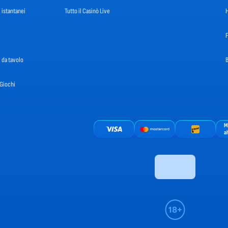
 istantanei
Tutto il Casinò Live
F
 da tavolo
B
 Giochi
M
al