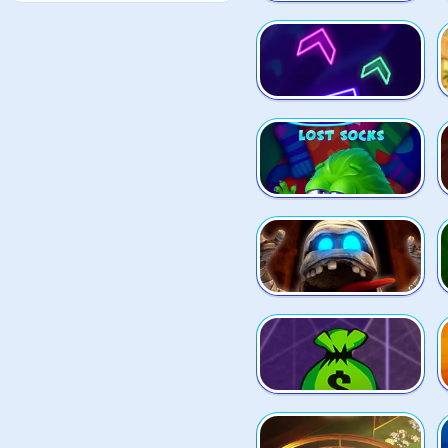
Lucky Crumbling
B
E.T. Lost Socks
T
Legend of Ra
I
Scratch Match
F
American Roulette 3D
G