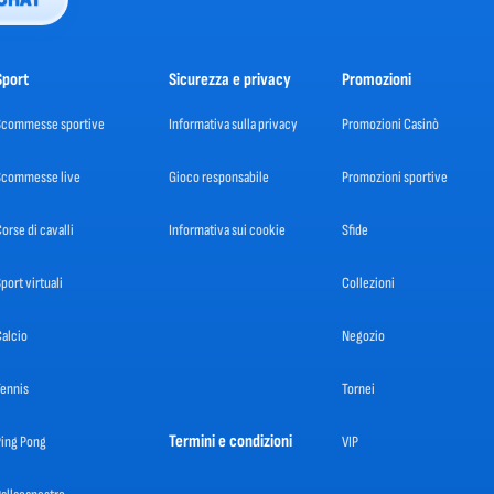
Sport
Sicurezza e privacy
Promozioni
Scommesse sportive
Informativa sulla privacy
Promozioni Casinò
Scommesse live
Gioco responsabile
Promozioni sportive
orse di cavalli
Informativa sui cookie
Sfide
port virtuali
Collezioni
alcio
Negozio
ennis
Tornei
Termini e condizioni
Ping Pong
VIP