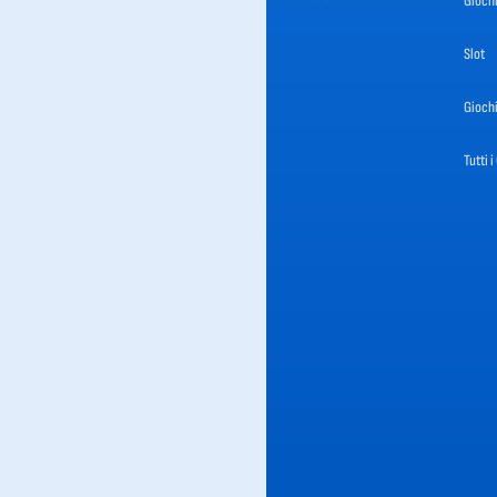
Giochi
Slot
Giochi
Tutti i