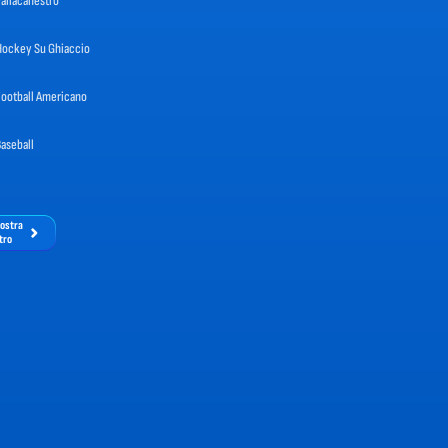
allacanestro
Hockey Su Ghiaccio
ootball Americano
aseball
ostra
tro