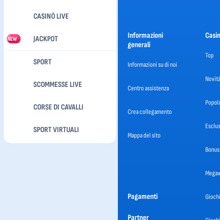
CASINÒ LIVE
Informazioni
Casi
JACKPOT
NEW
generali
Top
SPORT
Informazioni su di noi
Novit
SCOMMESSE LIVE
Centro assistenza
Popola
CORSE DI CAVALLI
Crea collegamento
Esclus
SPORT VIRTUALI
Mappa del sito
Bonus
Mega
Pagamenti
Giochi
Partner