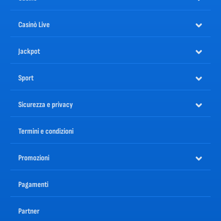
Casinò Live
Jackpot
Sport
Sicurezza e privacy
Termini e condizioni
Promozioni
Pagamenti
Partner