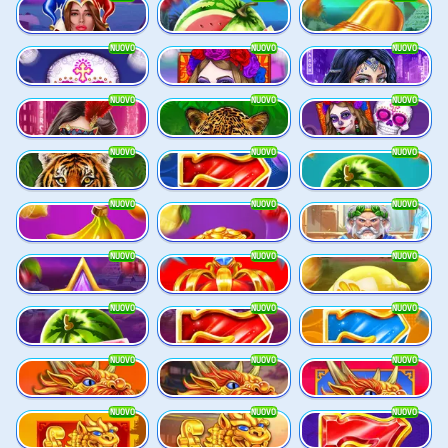
Bufona Alegre 10
Bufona Alegre 20
Bufona Alegre 40
NUOVO
NUOVO
NUOVO
Chica Alegre 10
Chica Alegre 20
Attractive flirt 30
NUOVO
NUOVO
NUOVO
Attractive flirt 50
Beasts joy 30
Chica Alegre 5
NUOVO
NUOVO
NUOVO
Beasts joy 50
Adamant Bang 20
Adamant Bang 40
NUOVO
NUOVO
NUOVO
Adamant Bang 50
Jester Bags
Enigma of Ellada
NUOVO
NUOVO
NUOVO
Bufona Alegre 10 Sun Link
Bounty Expand 25
Pome Race 5
NUOVO
NUOVO
NUOVO
Pome Race 10
Pome Race 20
Pure Ecstasy
NUOVO
NUOVO
NUOVO
Luz de Draco 5
Luz de Draco 10
Luz de Draco 20
NUOVO
NUOVO
NUOVO
Luz de Draco 40
Luz de Draco 100
Pome Splash 5