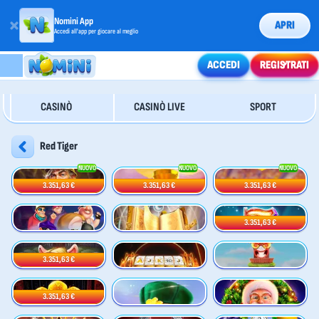
Nomini App
APRI
Accedi all'app per giocare al meglio
ACCEDI
REGISTRATI
CASINÒ
CASINÒ LIVE
SPORT
Red Tiger
NUOVO
NUOVO
NUOVO
Dynamite Riches The Mother Lode
Jackpot Train
World Football Fortunes
3.351,63 €
3.351,63 €
3.351,63 €
Reel Heist
Aurum Codex
Arcade Bomb
3.351,63 €
Piggy Riches Megaways
Golden Cryptex
Tiki Fruits
3.351,63 €
Devil's Number
Rainbow Jackpots Power Lines
Jingle Bells Power Reels
3.351,63 €