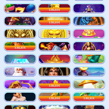
Five Star Power Reels
Golden Offer
Crystal Mirror
3.351,63 €
Dragon's Fire Megaways
Cotton Gang Affair
Clash of the Beasts
3.351,63 €
Dragon's Luck Deluxe
Dragon's Luck Power Reels
Five Star
Golden Temple
Cirque de la Fortune
Da Vinci's Mystery
3.351,63 €
Diamond Blitz
Jewel Scarabs
Jack in a Pot
Jingle Bells
Legend of Athena
Lucky Halloween
Lucky Valentine
Lucky Little Devil
Mayan Gods
3.351,63 €
Masquerade
Mega Dragon
Lucky Wizard
3.351,63 €
3.351,63 €