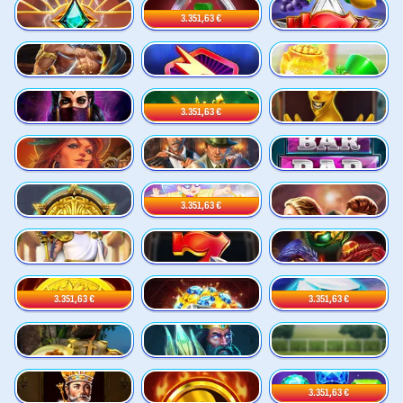
Ancients' Blessing
Win Escalator
Mega Rise
3.351,63 €
War Of Gods
Cash Volt
Rainbow Jackpots
10,001 Nights
777 Strike
Betty, Boris and Boo
3.351,63 €
Bounty Raid
5 Families
Cash Ultimate
Aztec Spins
Cinderella's Ball
Agent Royale
3.351,63 €
Atlantis
Dice Dice Dice
Dragon's Fire
Dragon's Luck
Dynamite Riches
Gems Gone Wild Power Reels
3.351,63 €
3.351,63 €
Gonzo's Quest Megaways
Hoard of Poseidon
Golden Leprechaun Megaways
Golden Tsar
Dragon's Luck Megaways
Gems Gone Wild
3.351,63 €