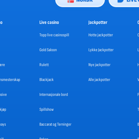
no
Live casino
Jackpotter
Topp live casinospill
Hotte jackpotter
Gold Saloon
Lykke Jackpotter
L
ære
Rulett
Nye jackpotter
nsmesterskap
Blackjack
Alle jackpotter
V
usive
Internasjonale bord
F
kjøp
Spillshow
T
ways
Baccarat og Terninger