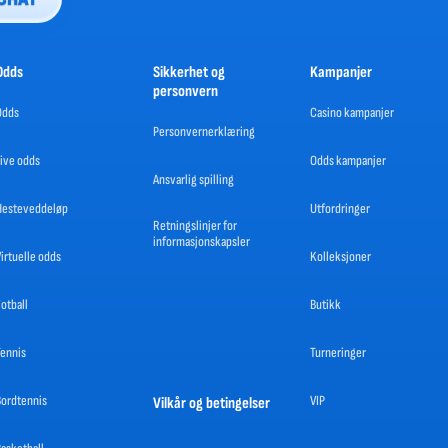
Odds
Sikkerhet og
Kampanjer
personvern
Odds
Casino kampanjer
Personvernerklæring
ive odds
Odds kampanjer
Ansvarlig spilling
Hesteveddeløp
Utfordringer
Retningslinjer for
informasjonskapsler
irtuelle odds
Kolleksjoner
otball
Butikk
ennis
Turneringer
Bordtennis
VIP
Vilkår og betingelser