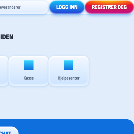
LOGG INN
REGISTRER DEG
, leverandører
SIDEN
Kasse
Hjelpesenter
 CHAT