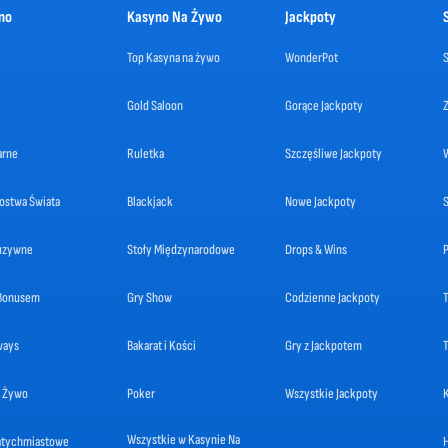
no
Kasyno Na Żywo
Jackpoty
Top Kasyna na żywo
WonderPot
Gold Saloon
Gorące Jackpoty
arne
Ruletka
Szczęśliwe Jackpoty
ostwa Świata
Blackjack
Nowe Jackpoty
S
uzywne
Stoły Międzynarodowe
Drops & Wins
P
 Bonusem
Gry Show
Codzienne Jackpoty
T
ways
Bakarat i Kości
Gry z Jackpotem
T
a Żywo
Poker
Wszystkie Jackpoty
Wszystkie w Kasynie Na
atychmiastowe
H