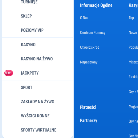
TURNIEJE
Informacje Ogólne
Kasy
SKLEP
O Nas
Top
POZIOMY VIP
Centrum Pomocy
Nowe
KASYNO
Utwórz skrót
Popul
KASYNO NA ŻYWO
Mapa strony
Mistrz
JACKPOTY
NEW
Ekskl
SPORT
Gry z
ZAKŁADY NA ŻYWO
Mega
Płatności
WYŚCIGI KONNE
Partnerzy
Gry n
SPORTY WIRTUALNE
Gry N