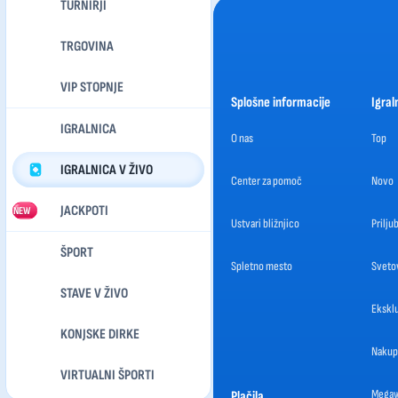
TURNIRJI
TRGOVINA
VIP STOPNJE
Splošne informacije
Igral
IGRALNICA
O nas
Top
IGRALNICA V ŽIVO
Center za pomoč
Novo
JACKPOTI
NEW
Ustvari bližnjico
Prilju
ŠPORT
Spletno mesto
Sveto
STAVE V ŽIVO
Ekskl
KONJSKE DIRKE
Nakup
VIRTUALNI ŠPORTI
Mega
Plačila