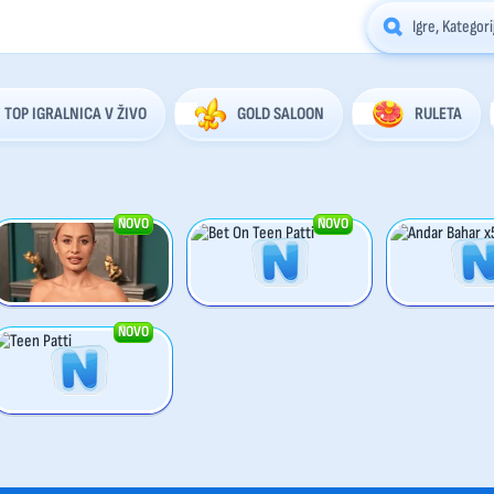
Igre, Kategor
TOP IGRALNICA V ŽIVO
GOLD SALOON
RULETA
NOVO
NOVO
exas Hold'em Multiplayer
Bet On Teen Patti
Andar Bahar x5000
NOVO
een Patti