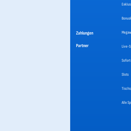
Exklus
Bonus
Megaw
Zahlungen
Partner
Live-S
Sofort
Slots
Tischs
Alle Sp