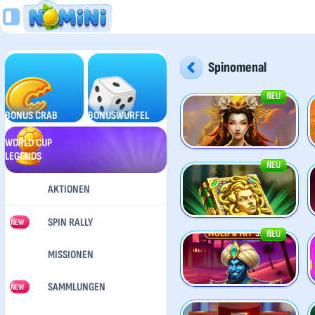
Spinomenal
NEU
Story Of Amaterasu
M
BONUS CRAB
BONUSWÜRFEL
WORLD CUP
LEGENDS
NEU
Book Of Medusa
3
AKTIONEN
SPIN RALLY
NEW
NEU
Magical Genie Hold Hit 3x3
N
MISSIONEN
SAMMLUNGEN
NEW
Penny Fruits Xtreme
G