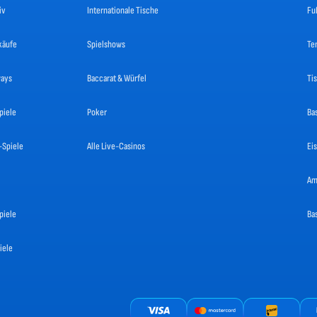
iv
Internationale Tische
Fu
käufe
Spielshows
Te
ays
Baccarat & Würfel
Ti
piele
Poker
Ba
-Spiele
Alle Live-Casinos
Ei
Am
piele
Ba
iele