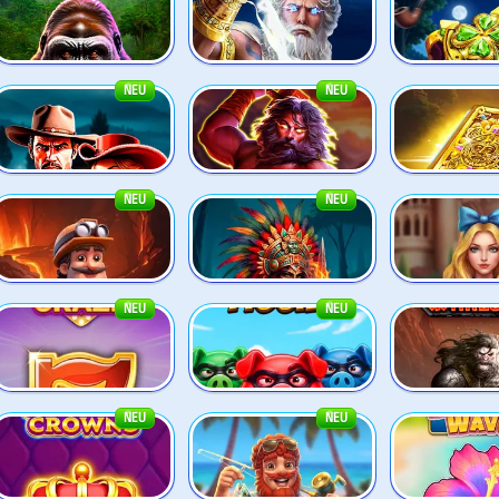
NEU
NEU
utlaw’s Redemption - Showdown
Wrath Of Hephaestus
Book Of Tribes Extrem
NEU
NEU
uper Miner - Magma Riches
Queen Of The Tribes
Story Of Alice 2
NEU
NEU
1 Fruits Craze
3 Hero Piggies
Book Of Immortal War
NEU
NEU
 Sparking Crowns
Trout's Treasure - Miami Beach
777 Hawaiian Waves