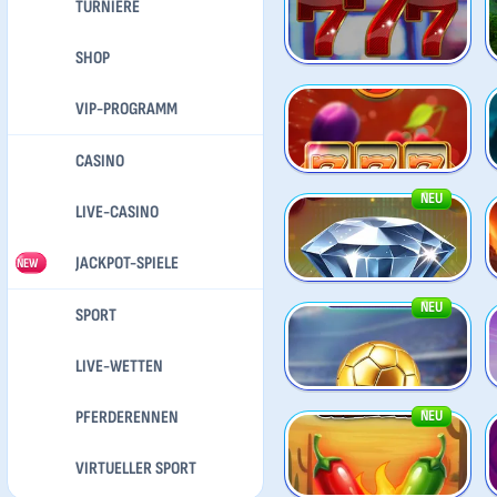
TURNIERE
SHOP
VIP-PROGRAMM
Fruits Collection 10 Lines
O
CASINO
NEU
LIVE-CASINO
Savage Fruits Strike
S
JACKPOT-SPIELE
NEW
NEU
SPORT
Kickoff Kings - Hold & Hit 3x3
8
LIVE-WETTEN
NEU
PFERDERENNEN
Wild Mexican Chillies
3
VIRTUELLER SPORT