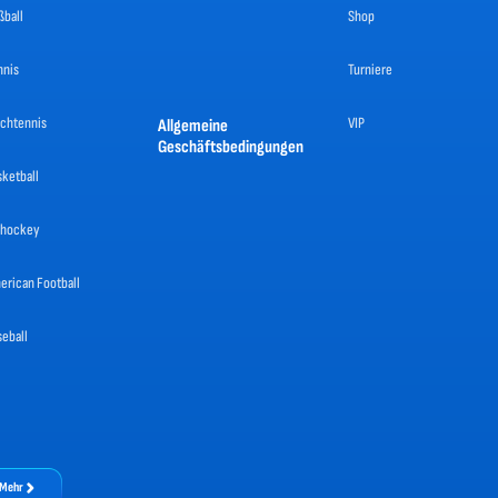
ßball
Shop
nnis
Turniere
schtennis
VIP
Allgemeine
Geschäftsbedingungen
sketball
shockey
erican Football
seball
Mehr