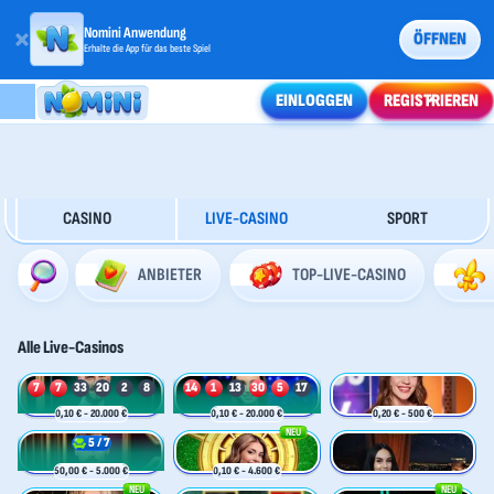
Nomini Anwendung
ÖFFNEN
Erhalte die App für das beste Spiel
EINLOGGEN
REGISTRIEREN
CASINO
LIVE-CASINO
SPORT
ANBIETER
TOP-LIVE-CASINO
Alle Live-Casinos
7
7
33
20
2
8
14
1
13
30
5
17
Speed Roulette
Mega Roulette
Mega Fire Blaze Roulette Live
0,10 € - 20.000 €
0,10 € - 20.000 €
0,20 € - 500 €
2
12
36
28
23
5
32
0
32
15
28
28
NEU
5 / 7
Blackjack 77 - Ruby
Money Time
Vegas Roulette 500x
50,00 € - 5.000 €
0,10 € - 4.600 €
5
19
19
32
26
24
22
1
16
18
26
25
NEU
NEU