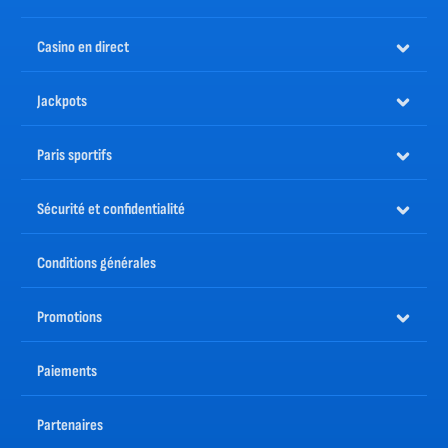
Casino en direct
Jackpots
Paris sportifs
Sécurité et confidentialité
Conditions générales
Promotions
Paiements
Partenaires