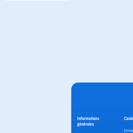
Informations
Casi
générales
En ve