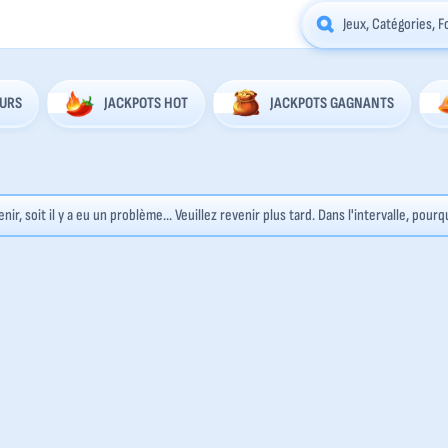
Jeux, Catégories, 
URS
JACKPOTS HOT
JACKPOTS GAGNANTS
 venir, soit il y a eu un problème... Veuillez revenir plus tard. Dans l'intervalle, p