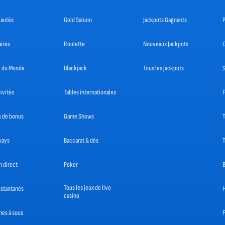
autés
Gold Saloon
Jackpots Gagnants
P
ires
Roulette
Nouveaux Jackpots
 du Monde
Blackjack
Tous les jackpots
S
ivités
Tables internationales
F
s de bonus
Game Shows
T
ways
Baccarat & dés
T
n direct
Poker
B
Tous les jeux de live
nstantanés
casino
nes à sous
F