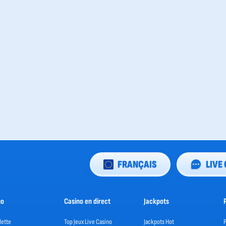
FRANÇAIS
LIVE
no
Casino en direct
Jackpots
dette
Top Jeux Live Casino
Jackpots Hot
P