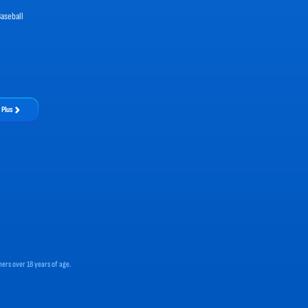
aseball
Plus
ers over 18 years of age.