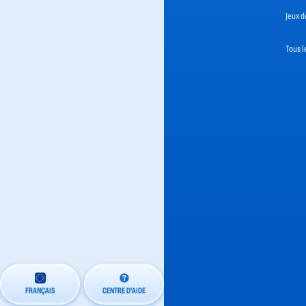
Jeux d
Tous l
FRANÇAIS
CENTRE D'AIDE