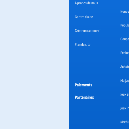
À propos de nous
Nouve
Centre d'aide
Popula
Créer un raccourci
Coupe
Plan du site
Exclus
Achat
Mega
Paiements
Jeux e
Partenaires
Jeux i
Machi