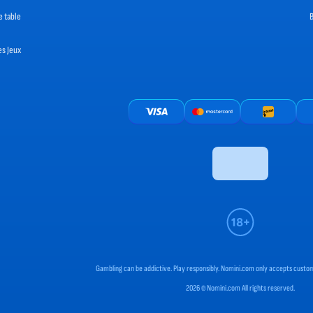
e table
B
es Jeux
Gambling can be addictive. Play responsibly. Nomini.com only accepts custom
2026 © Nomini.com All rights reserved.