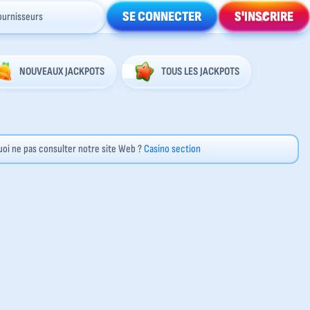
SE CONNECTER
S'INSCRIRE
Fournisseurs
NOUVEAUX JACKPOTS
TOUS LES JACKPOTS
ourquoi ne pas consulter notre site Web ?
Casino section