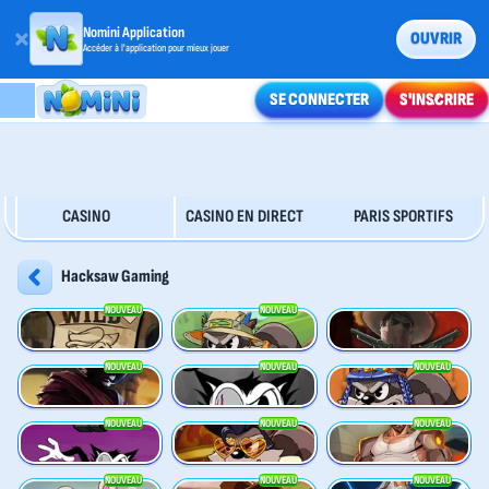
Nomini Application
OUVRIR
Accéder à l'application pour mieux jouer
SE CONNECTER
S'INSCRIRE
CASINO
CASINO EN DIRECT
PARIS SPORTIFS
Hacksaw Gaming
NOUVEAU
NOUVEAU
Le Bandit
Le Fisherman
Wanted: Dead or a Wild
NOUVEAU
NOUVEAU
NOUVEAU
Duel at Dawn
RIP City
Le Pharaoh
NOUVEAU
NOUVEAU
NOUVEAU
Hot Ross
Le King
Fist of Destruction
NOUVEAU
NOUVEAU
NOUVEAU