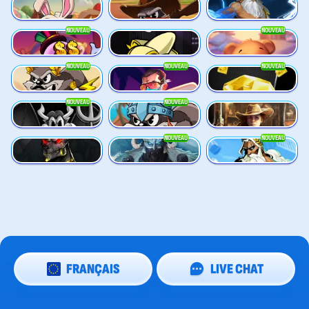
Le Bunny
Le Cowboy
Ze Zeus
NOUVEAU
NOUVEAU
Danny Dollar
FRKN Bananas
Xmas Drop
NOUVEAU
NOUVEAU
NOUVEAU
Le Zeus
Miami Mayhem
The Luxe
NOUVEAU
NOUVEAU
SixSixSix
Le Viking
2 Wild 2 Die
NOUVEAU
NOUVEAU
Hand of Anubis
Stormforged
Zeus Ze Zecond
FRANÇAIS
LIVE CHAT