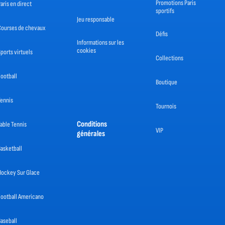
Promotions Paris
aris en direct
sportifs
Jeu responsable
Courses de chevaux
Défis
Informations sur les
cookies
ports virtuels
Collections
ootball
Boutique
ennis
Tournois
Conditions
able Tennis
VIP
générales
asketball
Hockey Sur Glace
ootball Americano
aseball