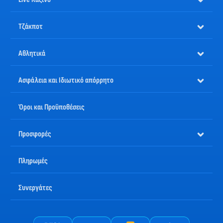
Τζάκποτ
Αθλητικά
Ασφάλεια και Ιδιωτικό απόρρητο
Όροι και Προϋποθέσεις
Προσφορές
Πληρωμές
Συνεργάτες