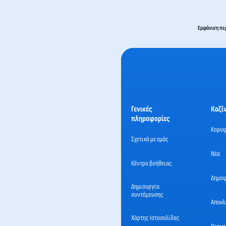
Εμφάνιση π
Γενικές
Καζί
πληροφορίες
Κορυφ
Σχετικά με εμάς
Νέα
Κέντρο βοήθειας
Δημοφ
Δημιουργία
συντόμευσης
Αποκλ
Χάρτης Ιστοσελίδας