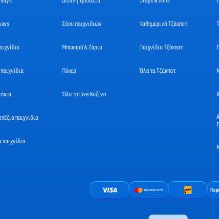
 Buys
Διεθνή τραπέζια
Drops & Wins
ways
Σόου παιχνιδιών
Καθημερινά Τζάκποτ
αιχνίδια
Μπακαρά & Ζάρια
Παιχνίδια Τζάκποτ
 παιχνίδια
Πόκερ
Όλα τα Τζάκποτ
άκια
Όλα τα Live Καζίνο
Χ
απέζια παιχνίδια
α παιχνίδια
Περ