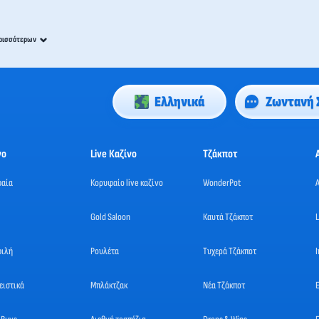
ερισσότερων
Ελληνικά
Ζωντανή 
νο
Live Καζίνο
Τζάκποτ
αία
Κορυφαίο live καζίνο
WonderPot
Gold Saloon
Καυτά Τζάκποτ
L
ιλή
Ρουλέτα
Τυχερά Τζάκποτ
ειστικά
Μπλάκτζακ
Νέα Τζάκποτ