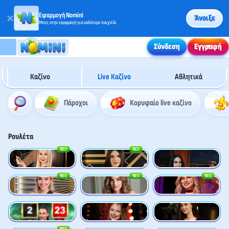
Εφαρμογή Nomini
Άνοιξε
Μπες στην εφαρμογή για καλύτερο παιχνίδι
Σύνδεση
Εγγραφή
Καζίνο
Live Καζίνο
Αθλητικά
Πάροχοι
Κορυφαίο live καζίνο
Ρουλέτα
NΈΟ
NΈΟ
Gold Saloon Roulette
Spanish Roulette
Vegas Roulette 500x
NΈΟ
NΈΟ
NΈΟ
Gold Roulette
French Roulette
Gravity Roulette
Dynamic Roulette 120x
Cabaret Roulette
Bar Roulette 2000X