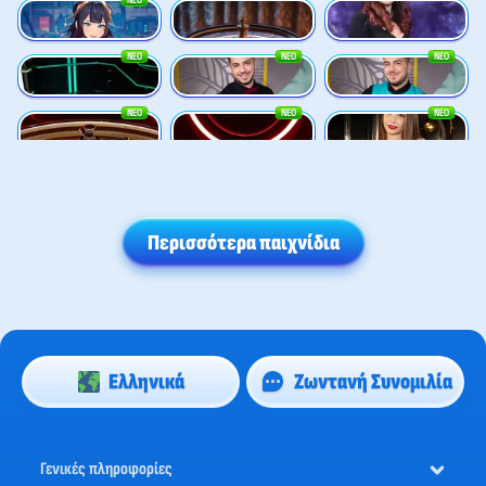
NΈΟ
Port Roulette
500X Auto Roulette
Atom Roulette
NΈΟ
NΈΟ
NΈΟ
Rush Atom Roulette
Live Roulette
Live French Roulette
NΈΟ
NΈΟ
NΈΟ
Auto Roulette
Gravity Auto Roulette
Roulette Lite
NΈΟ
NΈΟ
NΈΟ
Royal Roulette
VIP Auto Roulette
Venice Roulette
NΈΟ
NΈΟ
Περισσότερα παιχνίδια
Auto Roulette
Big Bang Roulette
Diamond Hall Roulette
Ελληνικά
Ζωντανή Συνομιλία
Γενικές πληροφορίες