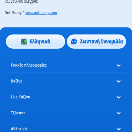
και γονικού ελέγχου:
Net Nanny™
www.netnanny.com
Ελληνικά
Ζωντανή Συνομιλία
Γενικές πληροφορίες
Καζίνο
Live Καζίνο
Τζάκποτ
Αθλητικά