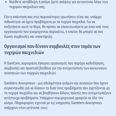
Νιώθετε κατάθλιψη ή ακόμα έχετε σκέψεις για αυτοκτονία λόγω των
τυχερών παιχνιδιών σας;
Εάν η απάντησή σας στις περισσότερες ερωτήσεις είναι ναι, υπάρχει
πιθανότητα να έχετε προβλήματα με τα τυχερά παιχνίδια. Για να
συζητήσετε αυτό το θέμα, θα πρέπει να επικοινωνήσετε με έναν από τους
οργανισμούς που αναφέρονται παρακάτω, ο οποίος θα μπορεί να σας
δώσει συμβουλές και υποστήριξη.
Οργανισμοί που δίνουν συμβουλές στον τομέα των
τυχερών παιχνιδιών
Η GamCare, κορυφαίος έγκυρος οργανισμός που παρέχει καθοδήγηση,
συμβουλές και πρακτική βοήθεια για την αντιμετώπιση των κοινωνικών
συνεπειών των τυχερών παιχνιδιών.
Gamblers Anonymous - μια αδελφότητα ανδρών και γυναικών που έχουν
συγκεντρωθεί για να λύσουν τα δικά τους προβλήματα που σχετίζονται με
τα τυχερά παιχνίδια και να βοηθήσουν άλλους παίκτες που αντιμετωπίζουν
αντίστοιχα προβλήματα. Υπάρχουν περιφερειακά γραφεία σε όλο τον
κόσμο. Πληροφορίες σχετικά με τις υπηρεσίες Gamblers Anonymous
υπάρχουν στον ιστότοπό τους: