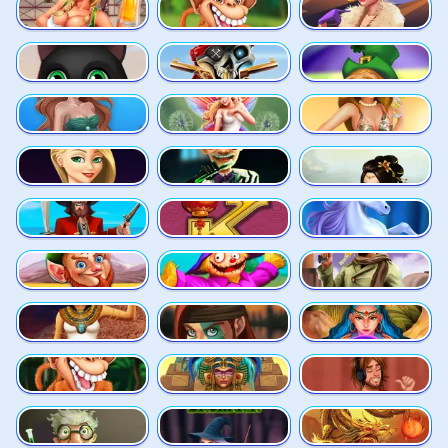
Village Brewery
Bingo banana
Lucky Express
Cutey Cats
Caves n Treasures
Bingo trevo de sorte
Ocean Richies
Magic Forest
Cruise of Fortune
Vegas Baby
Crazy Lab
China Charms
Pirates of Fortune
Lucky K
Crystal Unicorn
Enchanted Cash
Wild Fruit
Lost Saga
Torch of Fire
Viking Madness
Madame Fortune
Banana Keno
Hidden Kingdom
Feel The Music
Bingo Cientista Doidao
Bingo bruxaria
Dragon Rising