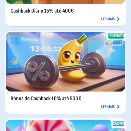
Cashback Diário 15% até 400€
LER MAIS
DESPORTO
Bónus de Cashback 10% até 500€
LER MAIS
CASINO