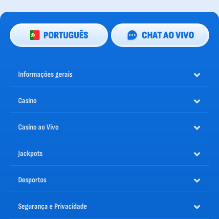
PORTUGUÊS
CHAT AO VIVO
Informações gerais
Casino
Casino ao Vivo
Jackpots
Desportos
Segurança e Privacidade