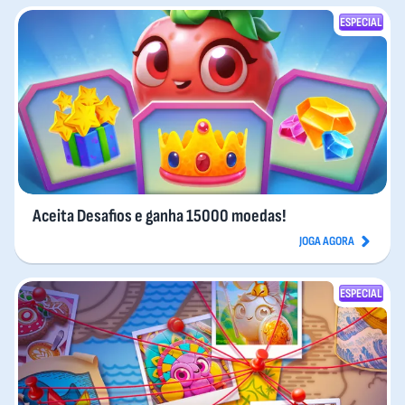
ESPECIAL
Aceita Desafios e ganha 15000 moedas!
JOGA AGORA
ESPECIAL