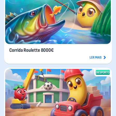
Corrida Roulette 8000€
LER MAIS
DESPORTO