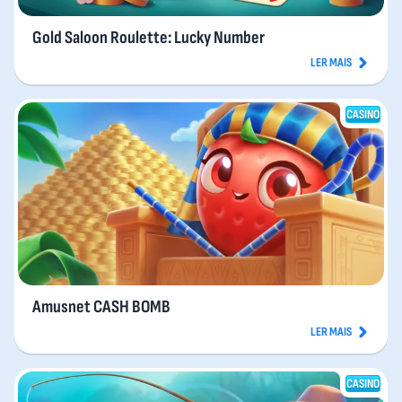
Gold Saloon Roulette: Lucky Number
LER MAIS
CASINO
Amusnet CASH BOMB
LER MAIS
CASINO