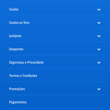
Casino
Casino ao Vivo
Jackpots
Desportos
Segurança e Privacidade
Termos e Condições
Promoções
Pagamentos