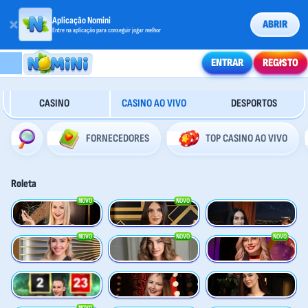
Aplicação Nomini
ABRIR
Entre na aplicação para conseguir jogar melhor
ENTRAR
REGISTO
CASINO
CASINO AO VIVO
DESPORTOS
FORNECEDORES
TOP CASINO AO VIVO
Roleta
NOVO
NOVO
Gold Saloon Roulette
Spanish Roulette
Vegas Roulette 500x
NOVO
NOVO
NOVO
Gold Roulette
French Roulette
Gravity Roulette
Dynamic Roulette 120x
Cabaret Roulette
Bar Roulette 2000X