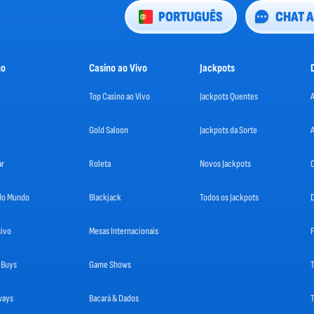
PORTUGUÊS
CHAT A
no
Casino ao Vivo
Jackpots
Top Casino ao Vivo
Jackpots Quentes
A
Gold Saloon
Jackpots da Sorte
A
ar
Roleta
Novos Jackpots
C
do Mundo
Blackjack
Todos os Jackpots
D
sivo
Mesas Internacionais
 Buys
Game Shows
T
ways
Bacará & Dados
T