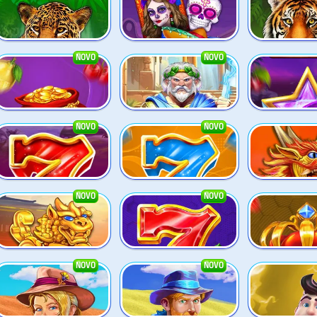
NOVO
NOVO
ester Bags
Enigma of Ellada
Bufona Alegre 10 Sun L
NOVO
NOVO
ome Race 20
Pure Ecstasy
Luz de Draco 5
NOVO
NOVO
uz de Draco 100
Pome Splash 5
Noble Fate 5
NOVO
NOVO
ost in Giza 20
Lost in Giza 40
Mr. First 10