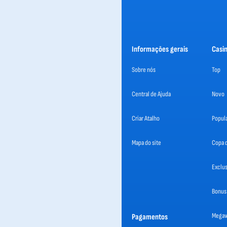
Informações gerais
Casi
Sobre nós
Top
Central de Ajuda
Novo
Criar Atalho
Popul
Mapa do site
Copa 
Exclu
Bonus
Mega
Pagamentos