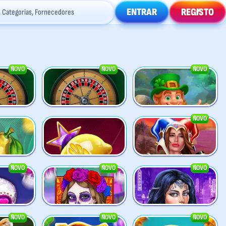
ENTRAR
REGISTO
, Categorias, Fornecedores
NOVO
NOVO
NOVO
om x72
Virtual Roulette Phenom x500
Bags of Gold x1000
NOVO
Redfate 5
Bufona Alegre 5
NOVO
NOVO
NOVO
Chica Alegre 20
Attractive flirt 30
NOVO
NOVO
NOVO
Adamant Bang 20
Adamant Bang 40