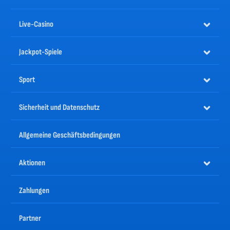
Live-Casino
Jackpot-Spiele
Sport
Sicherheit und Datenschutz
Allgemeine Geschäftsbedingungen
Aktionen
Zahlungen
Partner