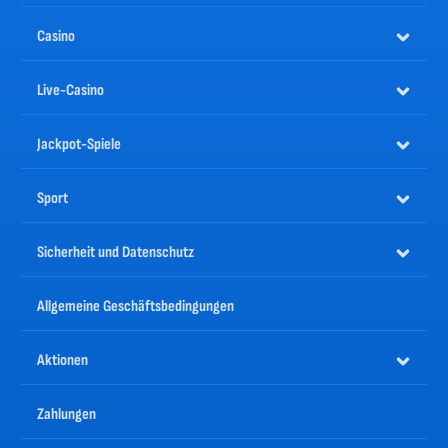
Casino
Live-Casino
Jackpot-Spiele
Sport
Sicherheit und Datenschutz
Allgemeine Geschäftsbedingungen
Aktionen
Zahlungen