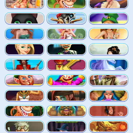
Village Brewery
Bingo banana
Lucky Express
Cutey Cats
Caves n Treasures
Bingo trevo de sorte
Ocean Richies
Magic Forest
Cruise of Fortune
Vegas Baby
Crazy Lab
China Charms
Pirates of Fortune
Lucky K
Crystal Unicorn
Enchanted Cash
Wild Fruit
Lost Saga
Torch of Fire
Viking Madness
Madame Fortune
Banana Keno
Hidden Kingdom
Feel The Music
Bingo Cientista Doidao
Bingo bruxaria
Dragon Rising