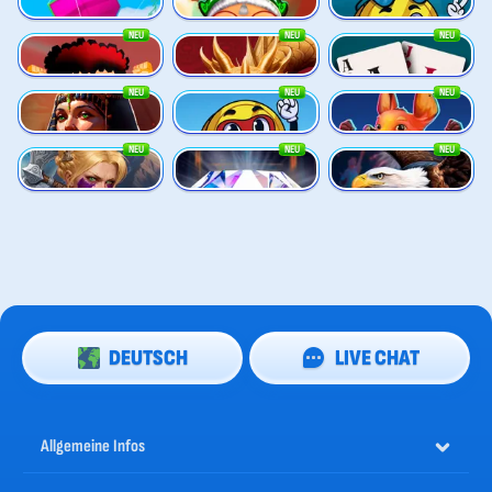
NEU
NEU
NEU
Mine Medal
Golden Dragon Bingo
Blackjack Royale
NEU
NEU
NEU
Trial of the Gods
Super Beto Crash
Fortune Wolf
NEU
NEU
NEU
Bingo Valhalla
Aqua Boutique Bingo
Wings of Liberty
DEUTSCH
LIVE CHAT
Allgemeine Infos