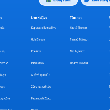
νο
Live Καζίνο
Τζάκποτ
αία
Κορυφαίο live καζίνο
Καυτά Τζάκποτ
Gold Saloon
Τυχερά Τζάκποτ
L
ιλή
Ρουλέτα
Νέα Τζάκποτ
ειστικά
Μπλάκτζακ
Όλα τα Τζάκποτ
 Buys
Διεθνή τραπέζια
ways
Σόου παιχνιδιών
αιχνίδια
Μπακαρά & Ζάρια